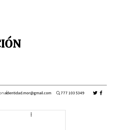
CIÓN
onal
identidad.mor@gmail.com
777 103 5349