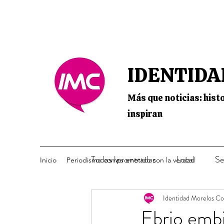
IDENTIDA
Más que noticias: histo
inspiran
Todas las entradas
Local
Se
Inicio
Periodismo comprometido con la verdad
Identidad Morelos C
Ebrio embi