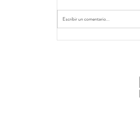
Escribir un comentario...
T-Mec: Nada para Nadie