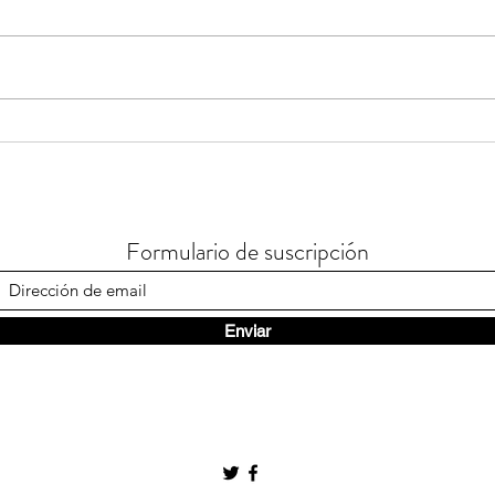
Integran rutas del transporte
Manti
público de Morelos a Google
tarif
Maps
para 
el tr
Formulario de suscripción
Enviar