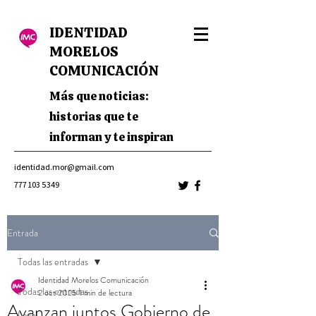
IDENTIDAD
MORELOS
COMUNICACIÓN
Más que noticias:
historias que te
informan y te inspiran
identidad.mor@gmail.com
777 103 5349
Entrada
Todas las entradas
Identidad Morelos Comunicación
Todas las entradas
2 oct 2025
1 min de lectura
Avanzan juntos Gobierno de
Local